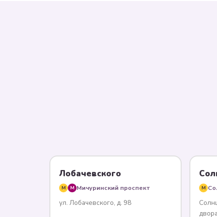
Лобачевского
Сол
Мичуринский проспект
Со
M
M
M
ул. Лобачевского, д. 98
Солнц
двор