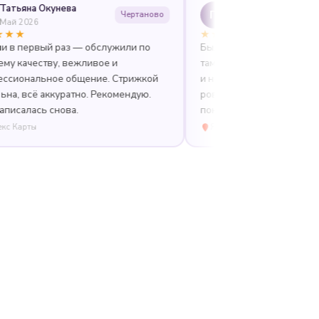
 Окунева
Полина Невская
П
Чертаново
6
Июль 2025
★★★★★
вый раз — обслужили по
Были в двух филиалах Миланы — 
ству, вежливое и
там прекрасные грумеры. Собака
льное общение. Стрижкой
и не в стрессе. Стрижка аккуратна
 аккуратно. Рекомендую.
ровная, все колтуны вычесали. В
сь снова.
понравилось!
Яндекс Карты