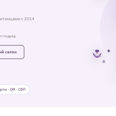
питомцами с 2014
ет подряд
✦
ий салон
рты · QR · СБП