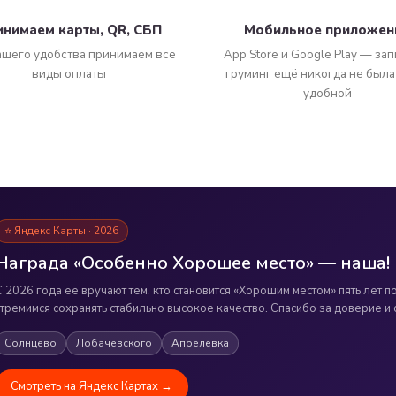
нимаем карты, QR, СБП
Мобильное приложен
ашего удобства принимаем все
App Store и Google Play — зап
виды оплаты
груминг ещё никогда не была
удобной
⭐ Яндекс Карты · 2026
Награда «Особенно Хорошее место» — наша!
С 2026 года её вручают тем, кто становится «Хорошим местом» пять лет п
стремимся сохранять стабильно высокое качество. Спасибо за доверие и 
Солнцево
Лобачевского
Апрелевка
Смотреть на Яндекс Картах →