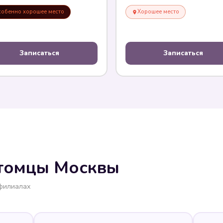
обенно хорошее место
Хорошее место
Записаться
Записаться
томцы Москвы
 филиалах