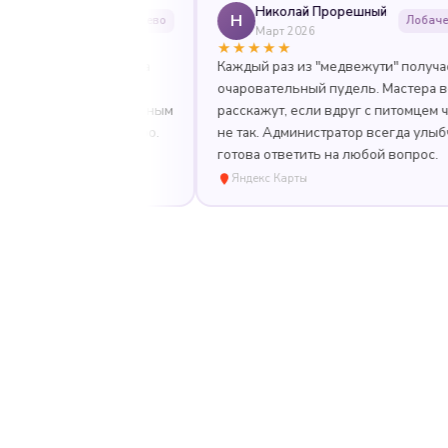
Николай Прорешный
Н
Солнцево
Лобачевского
Март 2026
★★★★★
минга! Мастера
Каждый раз из "медвежути" получается
ны и вежливы,
очаровательный пудель. Мастера всегда
 даже к капризным
расскажут, если вдруг с питомцем что-то
уратно и быстро.
не так. Администратор всегда улыбчива и
готова ответить на любой вопрос.
Яндекс Карты