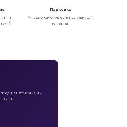
ие
Парковка
ись на
У наших салонов есть парковка для
 такой
клиентов
одряд. Всё это время мы
отзывы!