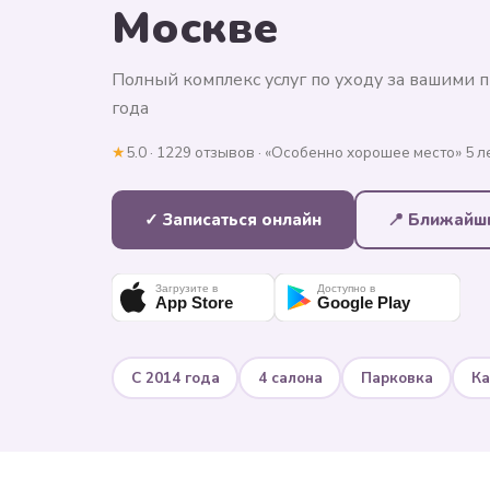
Москве
Полный комплекс услуг по уходу за вашими 
года
★
5.0 · 1229 отзывов · «Особенно хорошее место» 5 л
✓ Записаться онлайн
📍 Ближайш
Загрузите в
Доступно в
App Store
Google Play
С 2014 года
4 салона
Парковка
Ка