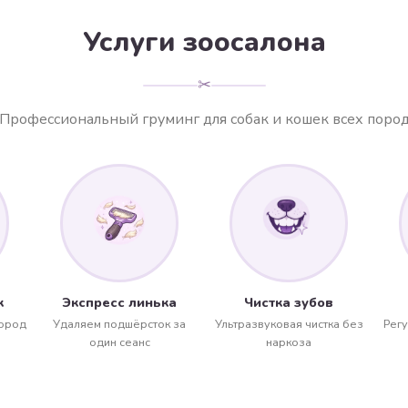
Услуги зоосалона
✂
Профессиональный груминг для собак и кошек всех поро
к
Экспресс линька
Чистка зубов
пород
Удаляем подшёрсток за
Ультразвуковая чистка без
Рег
один сеанс
наркоза