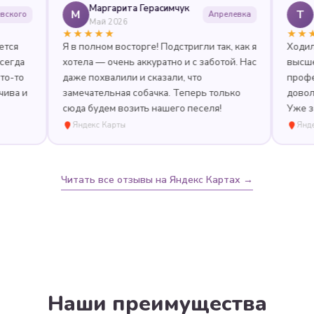
Маргарита Герасимчук
Татьяна
М
Т
Апрелевка
Май 2026
Май 202
★★★★★
★★★★★
Я в полном восторге! Подстригли так, как я
Ходили в пер
хотела — очень аккуратно и с заботой. Нас
высшему каче
даже похвалили и сказали, что
профессиона
замечательная собачка. Теперь только
довольна, всё
сюда будем возить нашего песеля!
Уже записала
Яндекс Карты
Яндекс Карты
Читать все отзывы на Яндекс Картах →
Наши преимущества