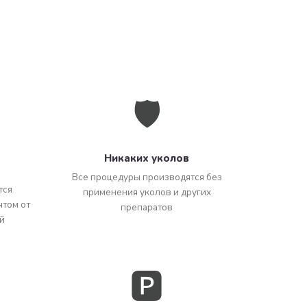
🛡️
Никаких уколов
Все процедуры производятся без
тся
применения уколов и других
том от
препаратов
й
🅿️