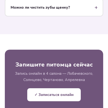
грумеры умеют успокоить питомца без
Можно ли чистить зубы щенку?
медикаментов.
Да, с 6–8 месяцев после смены молочных зубов на
постоянные.
Запишите питомца сейчас
Запись онлайн в 4 салона — Лобачевского,
Солнцево, Чертаново, Апрелевка
✓ Записаться онлайн