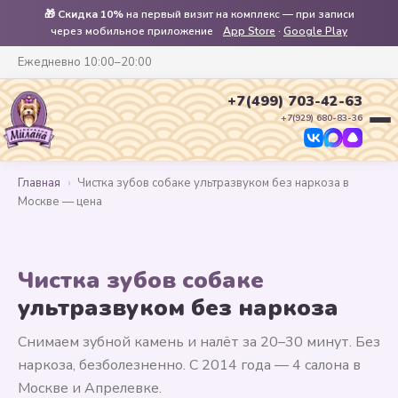
🎁
Скидка 10%
на первый визит на комплекс — при записи
через мобильное приложение
App Store
·
Google Play
Ежедневно 10:00–20:00
+7(499) 703-42-63
+7(929) 680-83-36
Главная
›
Чистка зубов собаке ультразвуком без наркоза в
Москве — цена
Чистка зубов собаке
ультразвуком без наркоза
Снимаем зубной камень и налёт за 20–30 минут. Без
наркоза, безболезненно. С 2014 года — 4 салона в
Москве и Апрелевке.