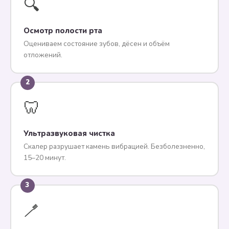
🔍
Осмотр полости рта
Оцениваем состояние зубов, дёсен и объём
отложений.
2
🦷
Ультразвуковая чистка
Скалер разрушает камень вибрацией. Безболезненно,
15–20 минут.
3
🪥