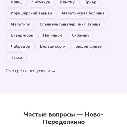
Шпиц
Чихуахуа
Ши-тцу
Бриар
Йоркширский терьер
Мальтийская болонка
Мальтипу
Спаниель Кавалер Кинг Чарльз
Бивер-йорк
Папильон
Сиба-ину
Лабрадор
Вельш-корги
Бишон фризе
Такса
Смотреть все услуги →
Частые вопросы — Ново-
Переделкино