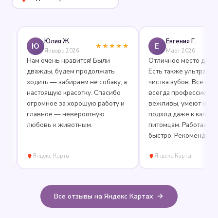
Юлия Ж.
Евгения Г.
Ю
Е
★★★★★
★★
Январь 2026
Март 2026
Нам очень нравится! Были
Отличное место для груми
дважды, будем продолжать
Есть также ультразвукова
ходить — забираем не собаку, а
чистка зубов. Все мастера
настоящую красотку. Спасибо
всегда профессиональны
огромное за хорошую работу и
вежливы, умеют находит
главное — невероятную
подход даже к капризным
любовь к животным.
питомцам. Работают аккур
быстро. Рекомендую!
Яндекс Карты
Яндекс Карты
Все отзывы на Яндекс Картах