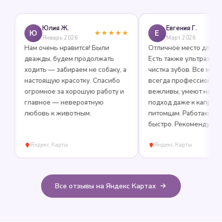
Юлия Ж.
Евгения Г.
Ю
Е
★★★★★
★★
Январь 2026
Март 2026
Нам очень нравится! Были
Отличное место для груми
дважды, будем продолжать
Есть также ультразвукова
ходить — забираем не собаку, а
чистка зубов. Все мастера
настоящую красотку. Спасибо
всегда профессиональны 
огромное за хорошую работу и
вежливы, умеют находить
главное — невероятную
подход даже к капризным
любовь к животным.
питомцам. Работают аккура
быстро. Рекомендую!
Яндекс Карты
Яндекс Карты
Все отзывы на Яндекс Картах