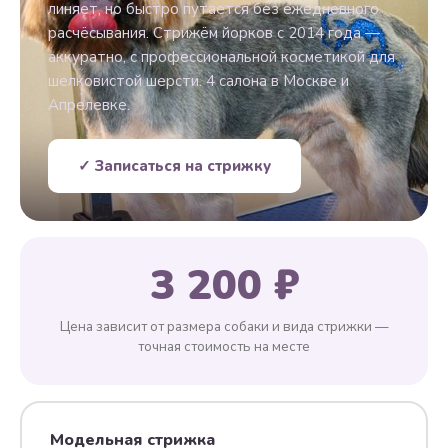
линяет, но быстро путается без ежедневного
расчёсывания. Стрижём йорков с 2014 года —
аккуратно, с профессиональной косметикой для
шелковистой шерсти. 4 салона в Москве и
Апрелевке.
✓ Записаться на стрижку
3 200 ₽
Цена зависит от размера собаки и вида стрижки —
точная стоимость на месте
Модельная стрижка