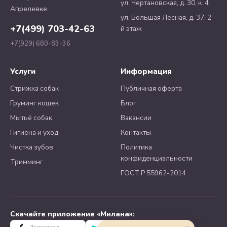
ул. Чертановская, д. 30, к. 4
Апрелевке.
ул. Большая Лесная, д. 37, 2-
+7(499) 703-42-63
й этаж
+7(929) 680-83-36
Услуги
Информация
Стрижка собак
Публичная оферта
Груминг кошек
Блог
Мытьё собак
Вакансии
Гигиена и уход
Контакты
Чистка зубов
Политика
конфиденциальности
Тримминг
ГОСТ Р 55962-2014
Скачайте приложение «Милана»:
Загрузите в
Доступно в