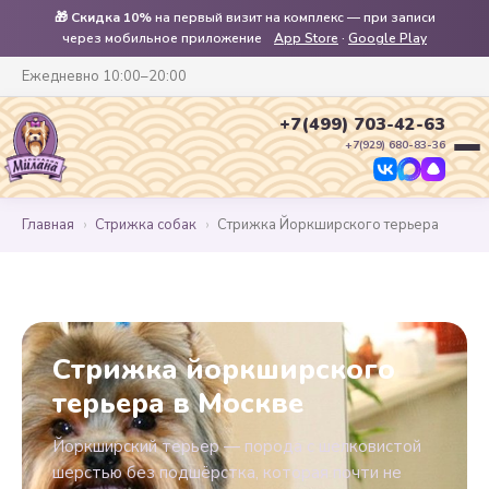
🎁
Скидка 10%
на первый визит на комплекс — при записи
через мобильное приложение
App Store
·
Google Play
Ежедневно 10:00–20:00
+7(499) 703-42-63
+7(929) 680-83-36
Главная
›
Стрижка собак
›
Стрижка Йоркширского терьера
Стрижка йоркширского
терьера в Москве
Йоркширский терьер — порода с шелковистой
шерстью без подшёрстка, которая почти не