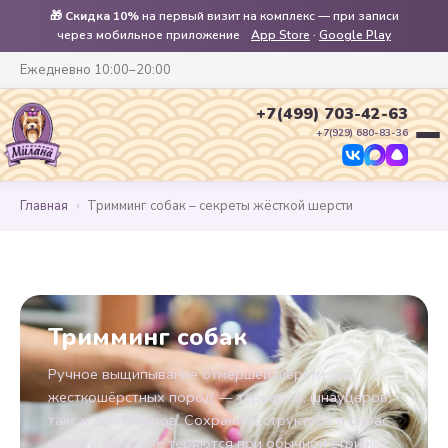
🎁
Скидка 10%
на первый визит на комплекс — при записи
через мобильное приложение
App Store
·
Google Play
Ежедневно 10:00–20:00
+7(499) 703-42-63
+7(929) 680-83-36
Главная
›
Тримминг собак – секреты жёсткой шерсти
Тримминг собак
Ручное выщипывание отмершей шерсти для
жесткошёрстных пород — терьеров, шнауцеров,
такс и дратхааров. Сохраняет структуру и окрас
шерсти, которые теряются при обычной стрижке.