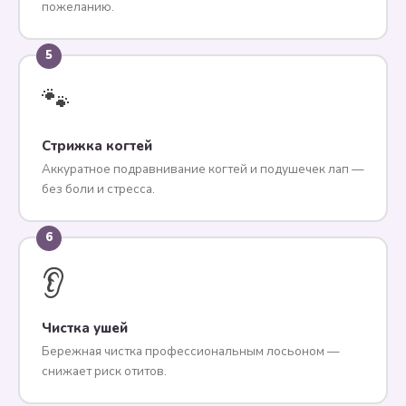
пожеланию.
5
🐾
Стрижка когтей
Аккуратное подравнивание когтей и подушечек лап —
без боли и стресса.
6
👂
Чистка ушей
Бережная чистка профессиональным лосьоном —
снижает риск отитов.