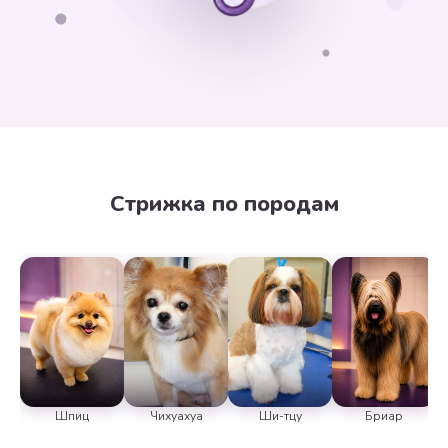
Стрижка по породам
Шпиц
Чихуахуа
Ши-тцу
Бриар