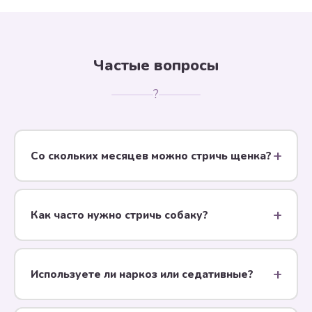
Частые вопросы
?
Со скольких месяцев можно стричь щенка?
Гигиеническую стрижку (лапы, уши, гигиенические
зоны) можно делать с 3 месяцев. Полную
Как часто нужно стричь собаку?
модельную стрижку — с 5-6 месяцев, когда щенок
уже привык к мытью и расчёсыванию.
Йорков, шпицев, ши-тцу — каждые 4–6 недель.
Породы с жёсткой шерстью (терьеры, шнауцеры)
Используете ли наркоз или седативные?
триммингуют раз в 2–3 месяца. Кокеров и пуделей
— раз в 4–8 недель.
Нет. Все процедуры — без наркоза и седативных.