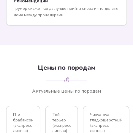
Рекомендации
Грумер скажет когда лучше прийти снова и что делать
дома между процедурами.
Цены по породам
💰
Актуальные цены по породам
Пти-
Той-
Чихуа-хуа
брабансон
терьер
гладкошерстный
(экспресс
(экспресс
(экспресс
линька)
линька)
линька)