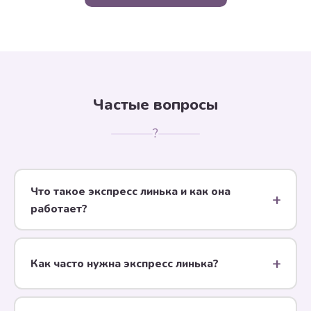
Частые вопросы
?
Что такое экспресс линька и как она
работает?
Экспресс линька — профессиональная процедура
удаления отмершего подшёрстка: специальный
Как часто нужна экспресс линька?
шампунь + маска + турбосушка + вычёс
профессиональным инструментом. За один сеанс
В период активной линьки (весна/осень) — раз в 4–
уходит до 90% линяющей шерсти.