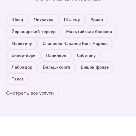
Шпиц
Чихуахуа
Ши-тцу
Бриар
Йоркширский терьер
Мальтийская болонка
Мальтипу
Спаниель Кавалер Кинг Чарльз
Бивер-йорк
Папильон
Сиба-ину
Лабрадор
Вельш-корги
Бишон фризе
Такса
Смотреть все услуги →