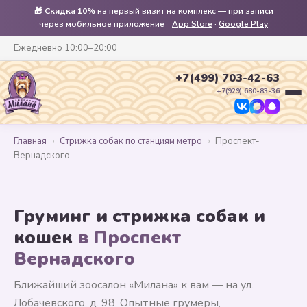
🎁
Скидка 10%
на первый визит на комплекс — при записи
через мобильное приложение
App Store
·
Google Play
Ежедневно 10:00–20:00
+7(499) 703-42-63
+7(929) 680-83-36
Главная
›
Стрижка собак по станциям метро
›
Проспект-
Вернадского
Груминг и стрижка собак и
кошек
в Проспект
Вернадского
Ближайший зоосалон «Милана» к вам — на ул.
Лобачевского, д. 98. Опытные грумеры,