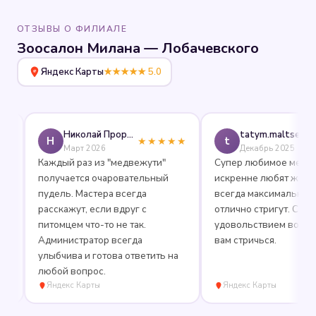
ОТЗЫВЫ О ФИЛИАЛЕ
Зоосалон Милана — Лобачевского
Яндекс Карты
★★★★★ 5.0
Николай Прорешный
tatym.maltseva
Н
t
★★★★★
★★
Март 2026
Декабрь 2025
Каждый раз из "медвежути"
Супер любимое место, где
получается очаровательный
искренне любят животных
пудель. Мастера всегда
всегда максимально вежл
расскажут, если вдруг с
отлично стригут. С
питомцем что-то не так.
удовольствием вожу Машу
Администратор всегда
вам стричься.
улыбчива и готова ответить на
любой вопрос.
Яндекс Карты
Яндекс Карты