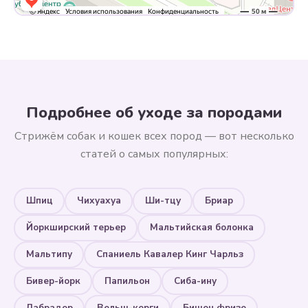
Подробнее об уходе за породами
Стрижём собак и кошек всех пород — вот несколько
статей о самых популярных:
Шпиц
Чихуахуа
Ши-тцу
Бриар
Йоркширский терьер
Мальтийская болонка
Мальтипу
Спаниель Кавалер Кинг Чарльз
Бивер-йорк
Папильон
Сиба-ину
Лабрадор
Вельш-корги
Бишон фризе