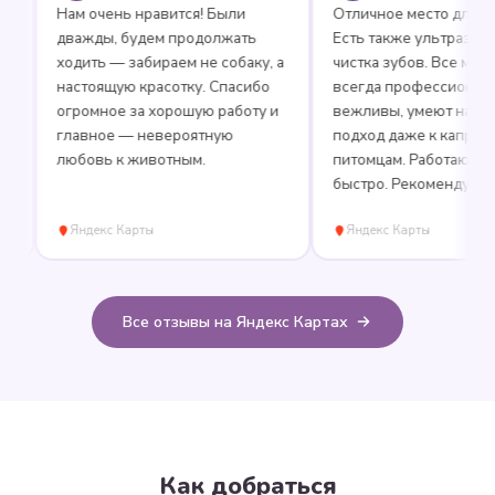
Нам очень нравится! Были
Отличное место для груми
дважды, будем продолжать
Есть также ультразвукова
ходить — забираем не собаку, а
чистка зубов. Все мастера
настоящую красотку. Спасибо
всегда профессиональны 
огромное за хорошую работу и
вежливы, умеют находить
главное — невероятную
подход даже к капризным
любовь к животным.
питомцам. Работают аккур
быстро. Рекомендую!
Яндекс Карты
Яндекс Карты
Все отзывы на Яндекс Картах
Как добраться