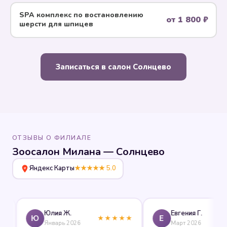
SPA комплекс по воcтановлению
от 1 800 ₽
шерсти для шпицев
Записаться в салон Солнцево
ОТЗЫВЫ О ФИЛИАЛЕ
Зоосалон Милана — Солнцево
Яндекс Карты
★★★★★ 5.0
Юлия Ж.
Евгения Г.
Ю
Е
★★★★★
★★
Январь 2026
Март 2026