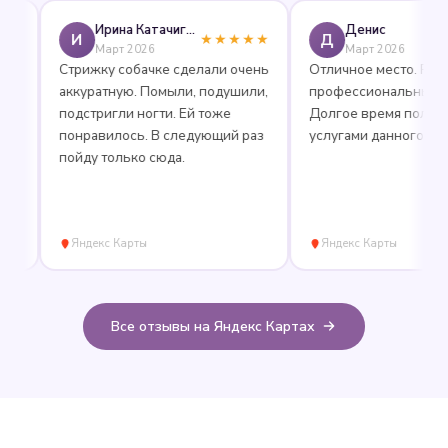
Ирина Катачигова
Денис
И
Д
★★★★★
★
Март 2026
Март 2026
Стрижку собачке сделали очень
Отличное место. Радушн
аккуратную. Помыли, подушили,
профессиональный перс
подстригли ногти. Ей тоже
Долгое время пользуем
понравилось. В следующий раз
услугами данного салона
пойду только сюда.
Яндекс Карты
Яндекс Карты
Все отзывы на Яндекс Картах