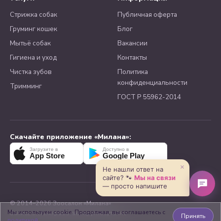
Стрижка собак
Публичная оферта
Груминг кошек
Блог
Мытьё собак
Вакансии
Гигиена и уход
Контакты
Чистка зубов
Политика
конфиденциальности
Тримминг
ГОСТ Р 55962-2014
Скачайте приложение «Милана»:
Загрузите в
Доступно в
App Store
Google Play
×
Не нашли ответ на
сайте? 🐾
Мы на связи
— просто напишите
© 2014–2026 Зоосалон «Милана»
Мы используем cookie. Продолжая, вы соглашаетесь с
Запись онлайн работает круглосуточно
Принять
политикой
.