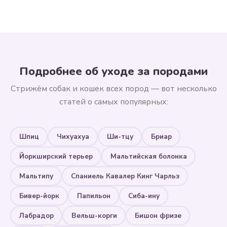
Подробнее об уходе за породами
Стрижём собак и кошек всех пород — вот несколько
статей о самых популярных:
Шпиц
Чихуахуа
Ши-тцу
Бриар
Йоркширский терьер
Мальтийская болонка
Мальтипу
Спаниель Кавалер Кинг Чарльз
Бивер-йорк
Папильон
Сиба-ину
Лабрадор
Вельш-корги
Бишон фризе