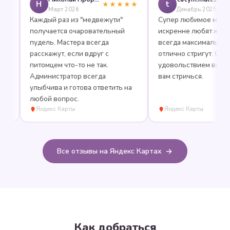
Н
t
★★★★★
★
Март 2026
Декабрь 2025
Каждый раз из "медвежути"
Супер любимое место, гд
получается очаровательный
искренне любят животны
пудель. Мастера всегда
всегда максимально веж
расскажут, если вдруг с
отлично стригут. С
питомцем что-то не так.
удовольствием вожу Маш
Администратор всегда
вам стричься.
улыбчива и готова ответить на
любой вопрос.
Яндекс Карты
Яндекс Карты
Все отзывы на Яндекс Картах
Как добраться