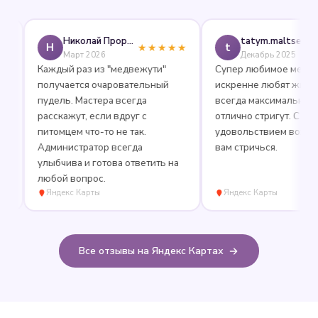
Николай Прорешный
tatym.maltseva
Н
t
★★★★★
★★
Март 2026
Декабрь 2025
Каждый раз из "медвежути"
Супер любимое место, гд
получается очаровательный
искренне любят животны
пудель. Мастера всегда
всегда максимально веж
расскажут, если вдруг с
отлично стригут. С
питомцем что-то не так.
удовольствием вожу Маш
Администратор всегда
вам стричься.
улыбчива и готова ответить на
любой вопрос.
Яндекс Карты
Яндекс Карты
Все отзывы на Яндекс Картах