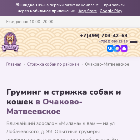
🎁
Скидка 10%
на первый визит на комплекс — при записи
через мобильное приложение
App Store
·
Google Play
Ежедневно 10:00–20:00
+7(499) 703-42-63
+7(929) 680-83-36
Главная
›
Стрижка собак по районам
›
Очаково-Матвеевское
Груминг и стрижка собак и
кошек
в Очаково-
Матвеевское
Ближайший зоосалон «Милана» к вам — на ул.
Лобачевского, д. 98. Опытные грумеры,
профессиональная косметика, удобная онлайн-