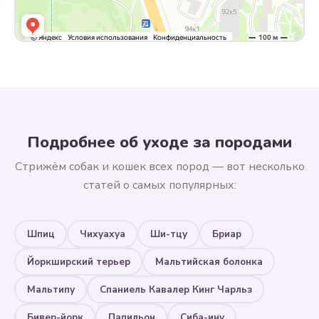
Подробнее об уходе за породами
Стрижём собак и кошек всех пород — вот несколько
статей о самых популярных:
Шпиц
Чихуахуа
Ши-тцу
Бриар
Йоркширский терьер
Мальтийская болонка
Мальтипу
Спаниель Кавалер Кинг Чарльз
Бивер-йорк
Папильон
Сиба-ину