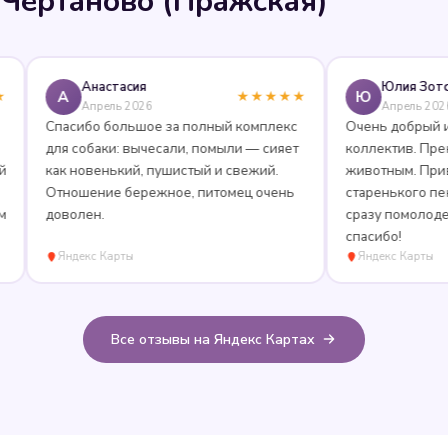
Чертаново (Пражская)
Анастасия
Юлия Зотова
А
Ю
★★★★★
Апрель 2026
Апрель 2026
Спасибо большое за полный комплекс
Очень добрый и пон
для собаки: вычесали, помыли — сияет
коллектив. Прекрасно
как новенький, пушистый и свежий.
животным. Привели н
Отношение бережное, питомец очень
старенького пекинеса
доволен.
сразу помолодел лет 
спасибо!
Яндекс Карты
Яндекс Карты
Все отзывы на Яндекс Картах