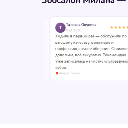
Зоосалон Милана — 
a
Татьяна Окунева
Т
★★★★★
★★★★★
Май 2026
од даже к самым
Ходили в первый раз — обслужили по
ычёсываем
высшему качеству, вежливое и
олько здесь.
профессиональное общение. Стрижкой
довольна, всё аккуратно. Рекомендую.
Уже записалась на чистку ультразвуком
зубов.
Яндекс Карты