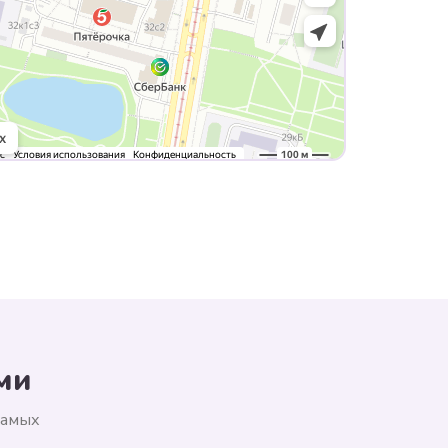
ми
самых