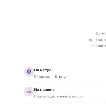
От ме
проходит
вариант
На метро
🚇
Пражская — 5 минут
На машине
🚗
Парковка для клиентов салона