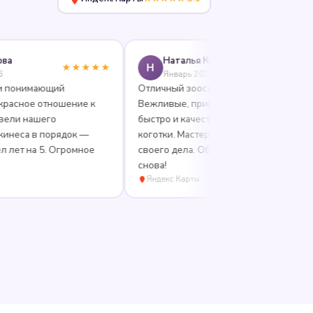
Наталья Кушнир
Н
★★★★★
★★★★★
Январь 2026
имающий
Отличный зоосалон, рекомендую!
е отношение к
Вежливые, приветливые сотрудники,
ашего
быстро и качественно подстригли
 в порядок —
коготки. Мастер — профессионал
на 5. Огромное
своего дела. Обязательно вернёмся
снова!
Яндекс Карты