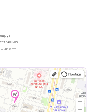
аршрут
асстоянию
машине —