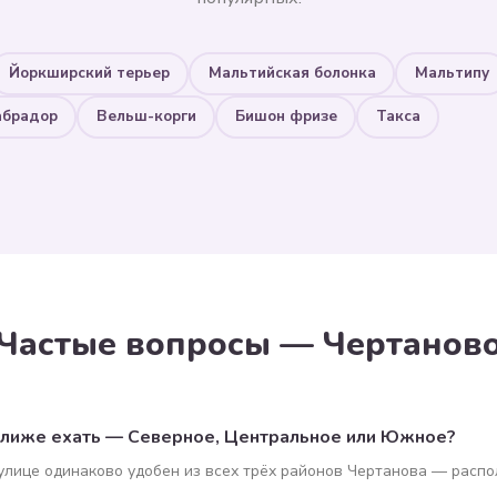
Йоркширский терьер
Мальтийская болонка
Мальтипу
абрадор
Вельш-корги
Бишон фризе
Такса
Частые вопросы — Чертанов
ближе ехать — Северное, Центральное или Южное?
улице одинаково удобен из всех трёх районов Чертанова — расп