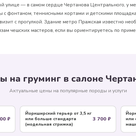
ой улице — в самом сердце Чертанова Центрального, у м
ды с фонтаном, теннисными кортами и детскими площадк
изит с прогулкой. Здание метро Пражская известно не
зам чешских мастеров, если вы ориентируетесь по прим
ы на груминг в салоне Черта
Актуальные цены на популярные породы и услуги
Йоркширский терьер от 3,5 кг
Йорк
00 ₽
3 700 ₽
или больше стандарта
или 
(модельная стрижка)
маши