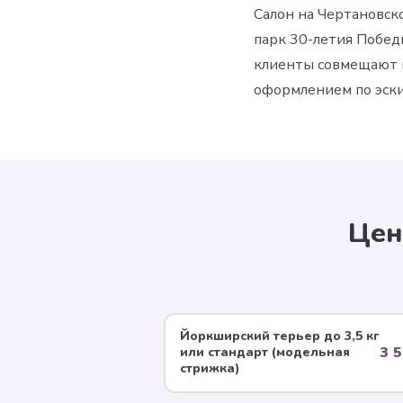
Салон на Чертановск
парк 30-летия Побе
клиенты совмещают в
оформлением по эски
Цен
Йоркширский терьер до 3,5 кг
3 5
или стандарт (модельная
стрижка)