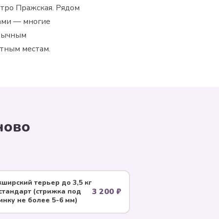
етро Пражская. Рядом
ами — многие
обычным
етным местам.
ново
ширский терьер до 3,5 кг
3 200 ₽
стандарт (стрижка под
нку не более 5-6 мм)