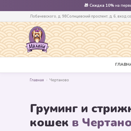
🎁
Скидка 10%
на перв
Лобачевского, д. 98
Солнцевский проспект, д. 6, вход с
ГЛАВН
Главная
›
Чертаново
Груминг и стриж
кошек
в Чертан