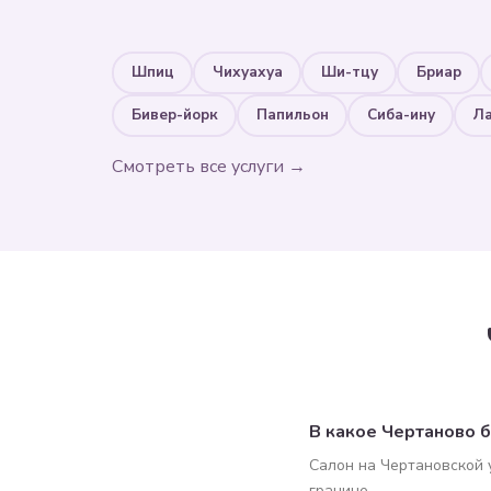
Шпиц
Чихуахуа
Ши-тцу
Бриар
Бивер-йорк
Папильон
Сиба-ину
Л
Смотреть все услуги →
В какое Чертаново 
Салон на Чертановской 
границе.