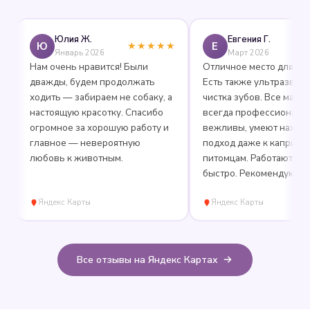
Юлия Ж.
Евгения Г.
Ю
Е
★★★★★
★★
Январь 2026
Март 2026
Нам очень нравится! Были
Отличное место для грумин
дважды, будем продолжать
Есть также ультразвуковая
ходить — забираем не собаку, а
чистка зубов. Все мастера
настоящую красотку. Спасибо
всегда профессиональны и
огромное за хорошую работу и
вежливы, умеют находить
главное — невероятную
подход даже к капризным
любовь к животным.
питомцам. Работают аккура
быстро. Рекомендую!
Яндекс Карты
Яндекс Карты
Все отзывы на Яндекс Картах