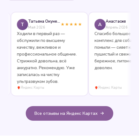
Татьяна Окунева
Анастасия
Т
А
★★★★★
★★
Май 2026
Апрель 2026
Ходили в первый раз —
Спасибо большое за пол
обслужили по высшему
комплекс для собаки: выч
качеству, вежливое и
помыли — сияет как нове
профессиональное общение.
пушистый и свежий. Отн
Стрижкой довольна, всё
бережное, питомец очен
аккуратно. Рекомендую. Уже
доволен.
записалась на чистку
ультразвуком зубов.
Яндекс Карты
Яндекс Карты
Все отзывы на Яндекс Картах