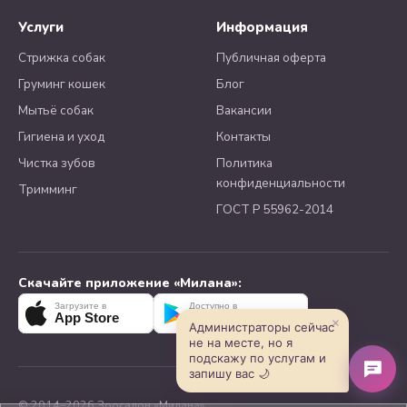
Услуги
Информация
Стрижка собак
Публичная оферта
Груминг кошек
Блог
Мытьё собак
Вакансии
Гигиена и уход
Контакты
Чистка зубов
Политика
конфиденциальности
Тримминг
ГОСТ Р 55962-2014
Скачайте приложение «Милана»:
Загрузите в
Доступно в
App Store
Google Play
×
Администраторы сейчас
не на месте, но я
подскажу по услугам и
запишу вас 🌙
© 2014–2026 Зоосалон «Милана»