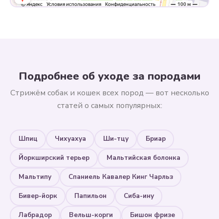
Подробнее об уходе за породами
Стрижём собак и кошек всех пород — вот несколько
статей о самых популярных:
Шпиц
Чихуахуа
Ши-тцу
Бриар
Йоркширский терьер
Мальтийская болонка
Мальтипу
Спаниель Кавалер Кинг Чарльз
Бивер-йорк
Папильон
Сиба-ину
Лабрадор
Вельш-корги
Бишон фризе