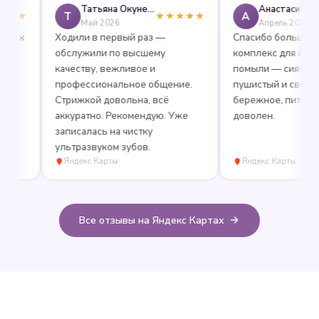
Татьяна Окунева
Анастасия
Т
А
★
★★★★★
Май 2026
Апрель 2026
 к
Ходили в первый раз —
Спасибо большое за 
обслужили по высшему
комплекс для собаки: 
качеству, вежливое и
помыли — сияет как н
профессиональное общение.
пушистый и свежий. 
Стрижкой довольна, всё
бережное, питомец о
аккуратно. Рекомендую. Уже
доволен.
записалась на чистку
ультразвуком зубов.
Яндекс Карты
Яндекс Карты
Все отзывы на Яндекс Картах