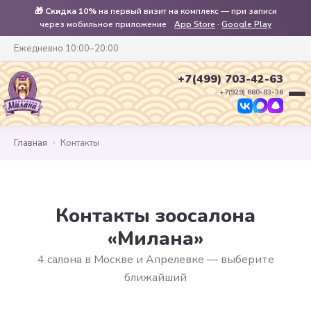
🎁
Скидка 10%
на первый визит на комплекс — при записи
через мобильное приложение
App Store
·
Google Play
Ежедневно 10:00–20:00
+7(499) 703-42-63
+7(929) 680-83-36
Главная
›
Контакты
Контакты зоосалона
«Милана»
4 салона в Москве и Апрелевке — выберите
ближайший