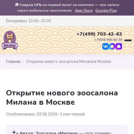
🎁
Скидка 10%
на первый визит на комплекс — при записи
через мобильное приложение
App Store
·
Google Play
Ежедневно 10:00–20:00
+7(499) 703-42-63
+7(929) 680-83-36
Главная
›
Открытие нового зоосалона Милана в Москве
Открытие нового зоосалона
Милана в Москве
Опубликовано: 03.06.2016
~1 мин чтения
🐾
Автор: Зоосалон «Милана»
— сеть груминг-