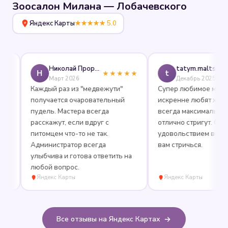
Зоосалон Милана — Лобачевского
Яндекс Карты
★★★★★ 5.0
Николай Прорешный
tatym.maltseva
Н
t
★★★★★
★
Март 2026
Декабрь 2025
Каждый раз из "медвежути"
Супер любимое место, гд
получается очаровательный
искренне любят животны
пудель. Мастера всегда
всегда максимально веж
расскажут, если вдруг с
отлично стригут. С
питомцем что-то не так.
удовольствием вожу Маш
Администратор всегда
вам стричься.
улыбчива и готова ответить на
любой вопрос.
Яндекс Карты
Яндекс Карты
Все отзывы на Яндекс Картах