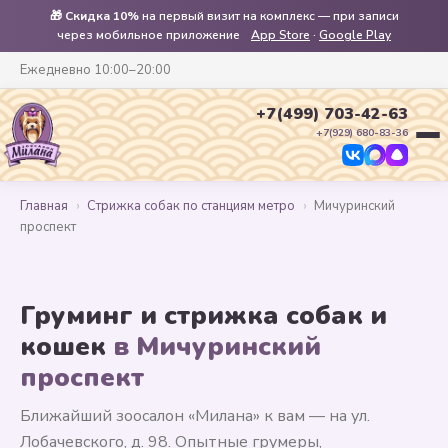
🎁
Скидка 10%
на первый визит на комплекс — при записи
через мобильное приложение
App Store
·
Google Play
Ежедневно 10:00–20:00
+7(499) 703-42-63
+7(929) 680-83-36
Главная
›
Стрижка собак по станциям метро
›
Мичуринский
проспект
Груминг и стрижка собак и
кошек
в Мичуринский
проспект
Ближайший зоосалон «Милана» к вам — на ул.
Лобачевского, д. 98. Опытные грумеры,