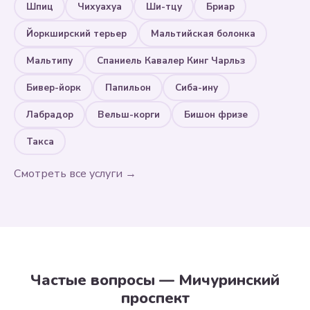
Шпиц
Чихуахуа
Ши-тцу
Бриар
Йоркширский терьер
Мальтийская болонка
Мальтипу
Спаниель Кавалер Кинг Чарльз
Бивер-йорк
Папильон
Сиба-ину
Лабрадор
Вельш-корги
Бишон фризе
Такса
Смотреть все услуги →
Частые вопросы — Мичуринский
проспект