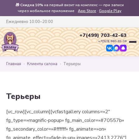
🎁
Скидка 10%
на первый визит на комплекс — при записи
через мобильное приложение
App Store
·
Google Play
Ежедневно 10:00–20:00
+7(499) 703-42-63
+7(929) 680-83-36
Главная
›
Клиенты салона
›
Терьеры
Терьеры
[vc_row][vc_column][vcfastgallery columns=»2″
fg_type=»magnific-popup» fg_main_color=»#70557b»
fg_secondary_color=»#ffffff» fg_animate=»on»
fg_animate_effect=»fade-in-up» images=»2413,2776″]