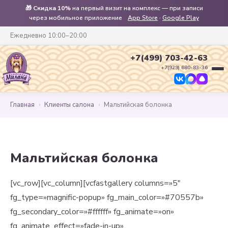
🎁
Скидка 10%
на первый визит на комплекс — при записи
через мобильное приложение
App Store
·
Google Play
Ежедневно 10:00–20:00
+7(499) 703-42-63
+7(929) 680-83-36
Главная
›
Клиенты салона
›
Мальтийская болонка
Мальтийская болонка
[vc_row][vc_column][vcfastgallery columns=»5″
fg_type=»magnific-popup» fg_main_color=»#70557b»
fg_secondary_color=»#ffffff» fg_animate=»on»
fg_animate_effect=»fade-in-up»