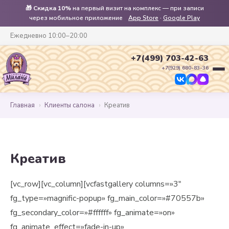
🎁
Скидка 10%
на первый визит на комплекс — при записи
через мобильное приложение
App Store
·
Google Play
Ежедневно 10:00–20:00
+7(499) 703-42-63
+7(929) 680-83-36
Главная
›
Клиенты салона
›
Креатив
Креатив
[vc_row][vc_column][vcfastgallery columns=»3″
fg_type=»magnific-popup» fg_main_color=»#70557b»
fg_secondary_color=»#ffffff» fg_animate=»on»
fg_animate_effect=»fade-in-up»