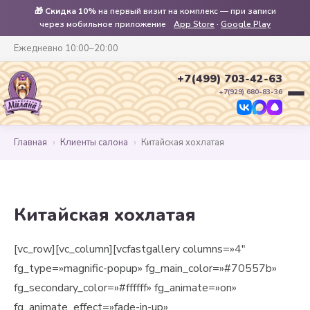
🎁
Скидка 10%
на первый визит на комплекс — при записи
через мобильное приложение
App Store
·
Google Play
Ежедневно 10:00–20:00
+7(499) 703-42-63
+7(929) 680-83-36
Главная
›
Клиенты салона
›
Китайская хохлатая
Китайская хохлатая
[vc_row][vc_column][vcfastgallery columns=»4″
fg_type=»magnific-popup» fg_main_color=»#70557b»
fg_secondary_color=»#ffffff» fg_animate=»on»
fg_animate_effect=»fade-in-up»