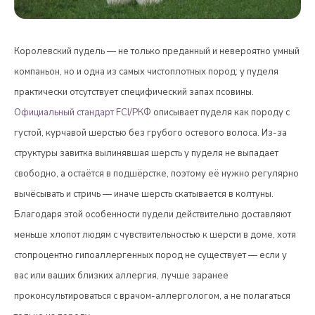
Королевский пудель — не только преданный и невероятно умный
компаньон, но и одна из самых чистоплотных пород: у пуделя
практически отсутствует специфический запах псовины.
Официальный стандарт FCI/РКФ
описывает пуделя как породу с
густой, курчавой шерстью без грубого остевого волоса. Из-за
структуры завитка вылинявшая шерсть у пуделя не выпадает
свободно, а остаётся в подшёрстке, поэтому её нужно регулярно
вычёсывать и стричь — иначе шерсть скатывается в колтуны.
Благодаря этой особенности пудели действительно доставляют
меньше хлопот людям с чувствительностью к шерсти в доме, хотя
стопроцентно гипоаллергенных пород не существует — если у
вас или ваших близких аллергия, лучше заранее
проконсультироваться с врачом-аллергологом, а не полагаться