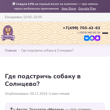
🎁
Скидка 10%
на первый визит на комплекс — при записи
через мобильное приложение
App Store
·
Google Play
Ежедневно 10:00–20:00
+7(499) 703-42-63
+7(929) 680-83-36
Главная
›
Где подстричь собаку в Солнцево?
Где подстричь собаку в
Солнцево?
Опубликовано: 05.11.2014
~1 мин чтения
🐾
Автор: Зоосалон «Милана»
— сеть груминг-