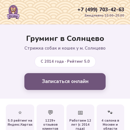
+7 (499) 703-42-63
Ежедневно 10:00–20:00
Груминг в Солнцево
Стрижка собак и кошек у м. Солнцево
С 2014 года · Рейтинг 5.0
Записаться онлайн
⭐
💬
📅
🐾
5.0 рейтинг на
1229+
Работаем 12
4 салона в
Яндекс.Картах
отзывов
лет (с 2014
Москве и
клиентов
года)
области